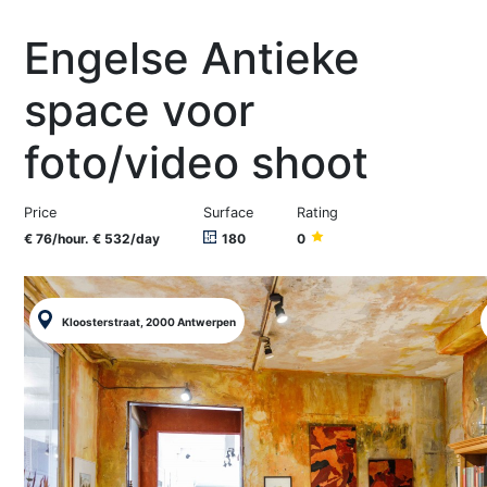
Engelse Antieke
space voor
foto/video shoot
Price
Surface
Rating
€ 76/hour. € 532/day
180
0
Kloosterstraat, 2000 Antwerpen